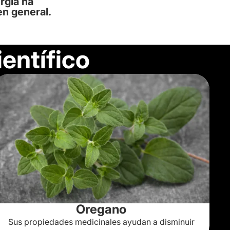
rgía ha
n general.
entífico
Oregano
Sus propiedades medicinales ayudan a disminuir